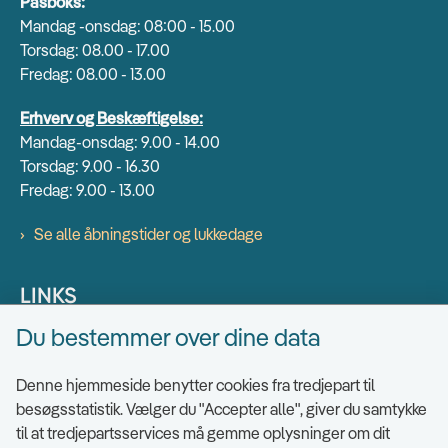
Pasboks:
Mandag -onsdag: 08:00 - 15.00
Torsdag: 08.00 - 17.00
Fredag: 08.00 - 13.00
Erhverv og Beskæftigelse:
Mandag-onsdag: 9.00 - 14.00
Torsdag: 9.00 - 16.30
Fredag: 9.00 - 13.00
Se alle åbningstider og lukkedage
LINKS
Du bestemmer over dine data
Find EAN numre
Send sikkert
Denne hjemmeside benytter cookies fra tredjepart til
Tilgængelighedserklæring
besøgsstatistik. Vælger du "Accepter alle", giver du samtykke
til at tredjepartsservices må gemme oplysninger om dit
Cookies