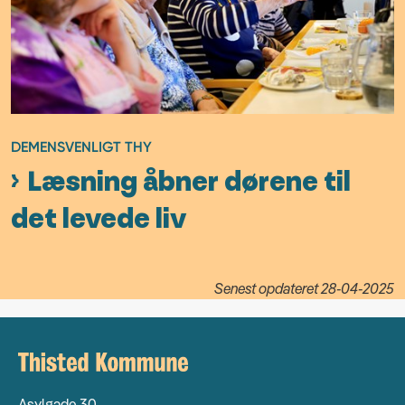
DEMENSVENLIGT THY
Læsning åbner dørene til
det levede liv
Senest opdateret 28-04-2025
Asylgade 30