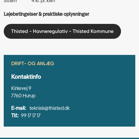
Strøm 4 kr. pr. kwh
Lejebetingelser & praktiske oplysninger
Thisted - Havneregulativ - Thisted Kommune
DRIFT- OG ANLÆG
Kontaktinfo
Kirkevej 9
7760 Hurup
E-mail:
teknisk@thisted.dk
Tlf.:
99 17 17 17