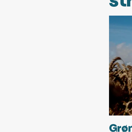
st
Grøn