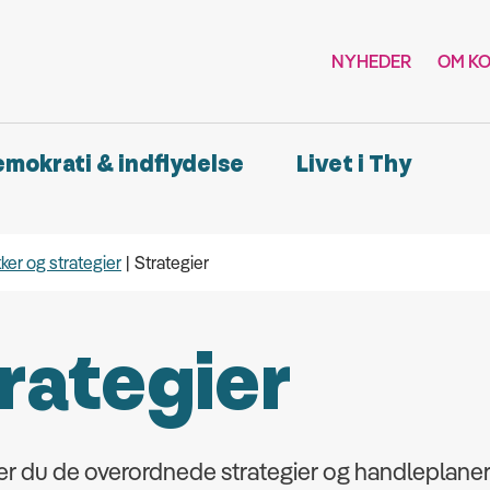
NYHEDER
OM K
demokrati & indflydelse
Livet i Thy
kker og strategier
Strategier
rategier
er du de overordnede strategier og handleplane