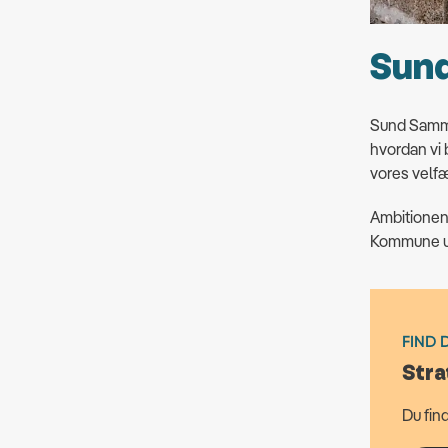
Sun
Sund Samme
hvordan vi 
vores velfæ
Ambitionen 
Kommune ua
FIND 
Str
Du fin