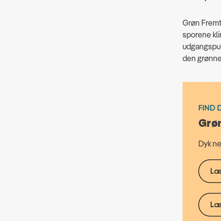
Grøn Fremt
sporene kli
udgangspun
den grønne 
FIND 
Grøn
Dyk ne
Læ
Læ