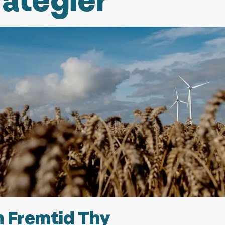
rategier
 Fremtid Thy