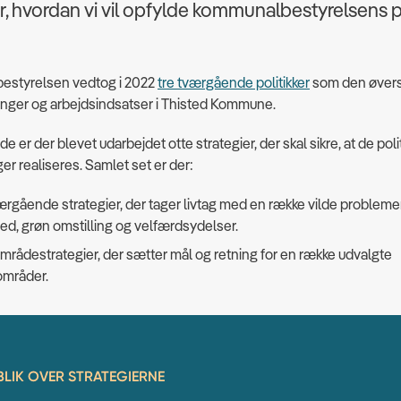
r, hvordan vi vil opfylde kommunalbestyrelsens p
styrelsen vedtog i 2022
tre tværgående politikker
som den øver
eringer og arbejdsindsatser i Thisted Kommune.
e er der blevet udarbejdet otte strategier, der skal sikre, at de poli
r realiseres. Samlet set er der:
ærgående strategier, der tager livtag med en række vilde problemer
d, grøn omstilling og velfærdsydelser.
rådestrategier, der sætter mål og retning for en række udvalgte
områder.
LIK OVER STRATEGIERNE