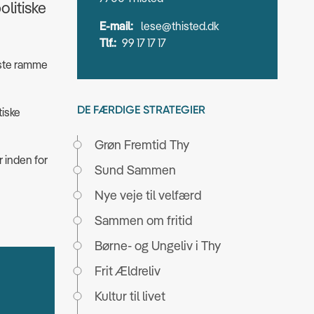
olitiske
E-mail:
lese@thisted.dk
Tlf.:
99 17 17 17
ste ramme
DE FÆRDIGE STRATEGIER
tiske
Grøn Fremtid Thy
 inden for
Sund Sammen
Nye veje til velfærd
Sammen om fritid
Børne- og Ungeliv i Thy
Frit Ældreliv
Kultur til livet