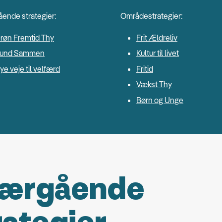
ende strategier:
Områdestrategier:
røn Fremtid Thy
Frit Ældreliv
und Sammen
Kultur til livet
ye veje til velfærd
Fritid
Vækst Thy
Børn og Unge
ærgående