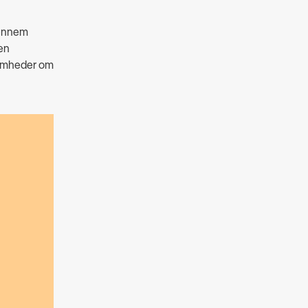
Gennem
en
somheder om