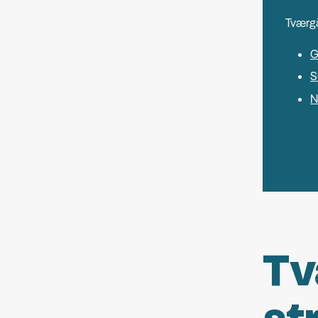
Tværgå
G
S
N
Tv