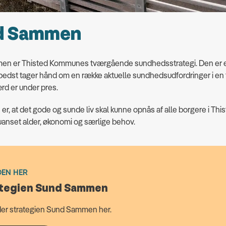
d Sammen
n er Thisted Kommunes tværgående sundhedsstrategi. Den er e
bedst tager hånd om en række aktuelle sundhedsudfordringer i en t
rd er under pres.
er, at det gode og sunde liv skal kunne opnås af alle borgere i Thi
nset alder, økonomi og særlige behov.
DEN HER
ategien Sund Sammen
der strategien Sund Sammen her.