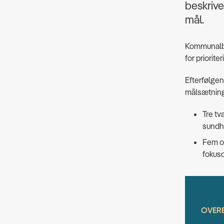
beskrive
mål.
Kommunalbe
for priorit
Efterfølgend
målsætninge
Tre tv
sundhe
Fem om
fokus
OVERB