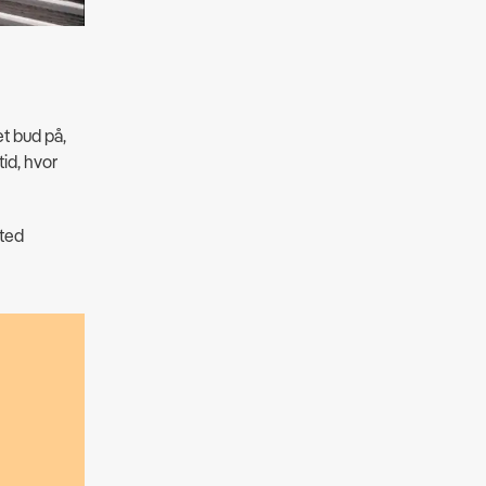
t bud på,
id, hvor
sted