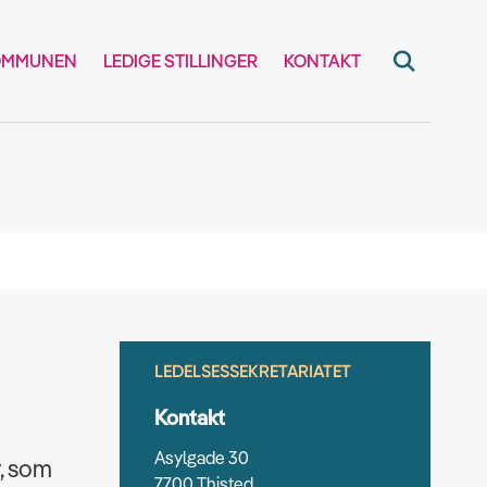
OMMUNEN
LEDIGE STILLINGER
KONTAKT
LEDELSESSEKRETARIATET
Kontakt
Asylgade 30
r, som
7700 Thisted