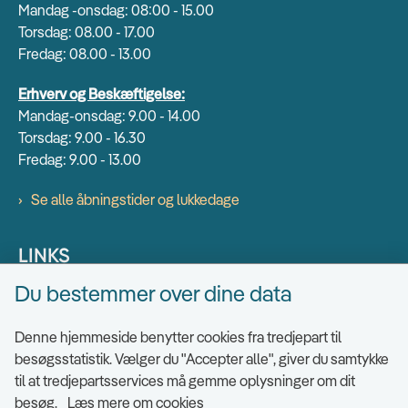
Mandag -onsdag: 08:00 - 15.00
Torsdag: 08.00 - 17.00
Fredag: 08.00 - 13.00
Erhverv og Beskæftigelse:
Mandag-onsdag: 9.00 - 14.00
Torsdag: 9.00 - 16.30
Fredag: 9.00 - 13.00
Se alle åbningstider og lukkedage
LINKS
Du bestemmer over dine data
Find EAN numre
Send sikkert
Denne hjemmeside benytter cookies fra tredjepart til
Tilgængelighedserklæring
besøgsstatistik. Vælger du "Accepter alle", giver du samtykke
til at tredjepartsservices må gemme oplysninger om dit
Cookies
besøg.
Læs mere om cookies