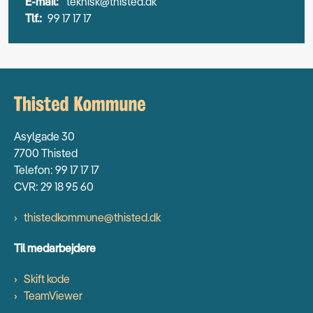
E-mail:
teknisk@thisted.dk
Tlf.:
99 17 17 17
Asylgade 30
7700 Thisted
Telefon: 99 17 17 17
CVR: 29 18 95 60
thistedkommune@thisted.dk
Til medarbejdere
Skift kode
TeamViewer