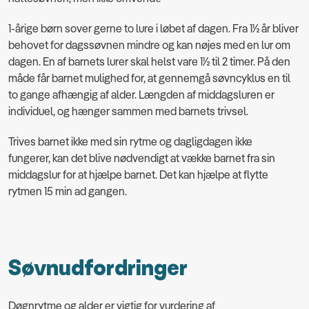
1-årige børn sover gerne to lure i løbet af dagen. Fra 1½ år bliver
behovet for dagssøvnen mindre og kan nøjes med en lur om
dagen. En af barnets lurer skal helst vare 1½ til 2 timer. På den
måde får barnet mulighed for, at gennemgå søvncyklus en til
to gange afhængig af alder. Længden af middagsluren er
individuel, og hænger sammen med barnets trivsel.
Trives barnet ikke med sin rytme og dagligdagen ikke
fungerer, kan det blive nødvendigt at vække barnet fra sin
middagslur for at hjælpe barnet. Det kan hjælpe at flytte
rytmen 15 min ad gangen.
Søvnudfordringer
Døgnrytme og alder er vigtig for vurdering af