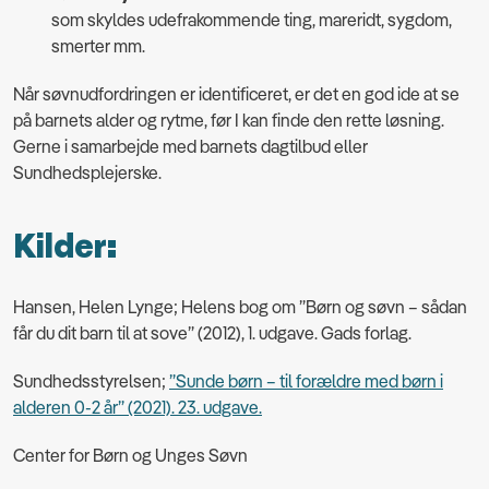
som skyldes udefrakommende ting, mareridt, sygdom,
smerter mm.
Når søvnudfordringen er identificeret, er det en god ide at se
på barnets alder og rytme, før I kan finde den rette løsning.
Gerne i samarbejde med barnets dagtilbud eller
Sundhedsplejerske.
Kilder:
Hansen, Helen Lynge; Helens bog om ”Børn og søvn – sådan
får du dit barn til at sove” (2012), 1. udgave. Gads forlag.
Sundhedsstyrelsen;
”Sunde børn – til forældre med børn i
alderen 0-2 år” (2021). 23. udgave.
Center for Børn og Unges Søvn