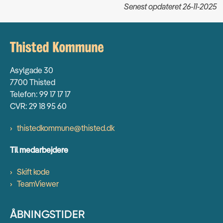
Senest opdateret 26-11-2025
Asylgade 30
7700 Thisted
Telefon: 99 17 17 17
CVR: 29 18 95 60
thistedkommune@thisted.dk
Til medarbejdere
Skift kode
TeamViewer
ÅBNINGSTIDER