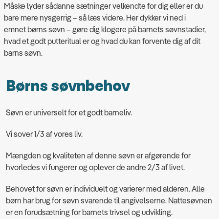
Måske lyder sådanne sætninger velkendte for dig eller er du
bare mere nysgerrig – så læs videre. Her dykker vi ned i
emnet børns søvn – gøre dig klogere på barnets søvnstadier,
hvad et godt putteritual er og hvad du kan forvente dig af dit
barns søvn.
Børns søvnbehov
Søvn er universelt for et godt barneliv.
Vi sover 1/3 af vores liv.
Mængden og kvaliteten af denne søvn er afgørende for
hvorledes vi fungerer og oplever de andre 2/3 af livet.
Behovet for søvn er individuelt og varierer med alderen. Alle
børn har brug for søvn svarende til angivelserne. Nattesøvnen
er en forudsætning for barnets trivsel og udvikling.