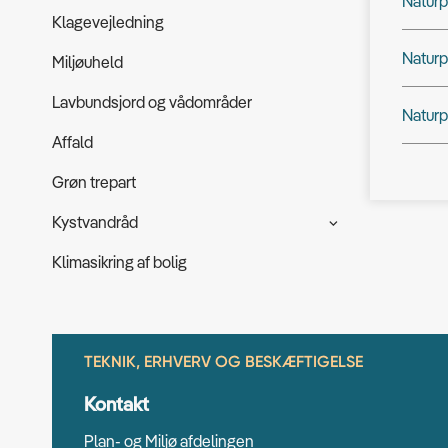
Naturp
Klagevejledning
Naturp
Miljøuheld
Lavbundsjord og vådområder
Naturp
Affald
Grøn trepart
Kystvandråd
Klimasikring af bolig
TEKNIK, ERHVERV OG BESKÆFTIGELSE
Kontakt
Plan- og Miljø afdelingen