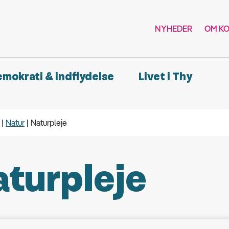
NYHEDER
OM K
demokrati & indflydelse
Livet i Thy
Natur
Naturpleje
turpleje