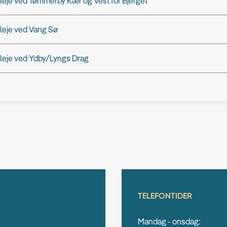
leje ved Tømmerby Kær og Vest for Bjerget
leje ved Vang Sø
leje ved Ydby/Lyngs Drag
TELEFONTIDER
Mandag - onsdag: