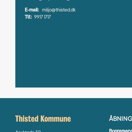
E-mail:
miljo@thisted.dk
Tlf.:
9917 1717
ÅBNING
Borgerserv