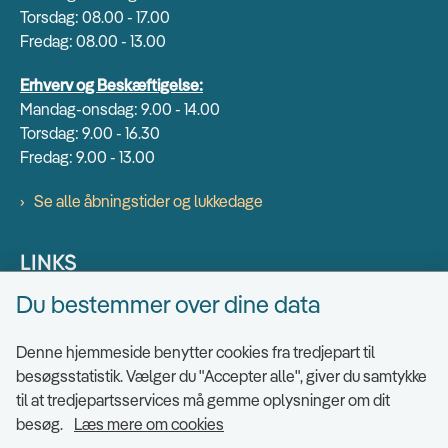
Torsdag: 08.00 - 17.00
Fredag: 08.00 - 13.00
Erhverv og Beskæftigelse:
Mandag-onsdag: 9.00 - 14.00
Torsdag: 9.00 - 16.30
Fredag: 9.00 - 13.00
Se alle åbningstider og lukkedage
LINKS
Du bestemmer over dine data
Find EAN numre
Send sikkert
Denne hjemmeside benytter cookies fra tredjepart til
Tilgængelighedserklæring
besøgsstatistik. Vælger du "Accepter alle", giver du samtykke
til at tredjepartsservices må gemme oplysninger om dit
Cookies
besøg.
Læs mere om cookies
Ris og ros til hjemmesiden