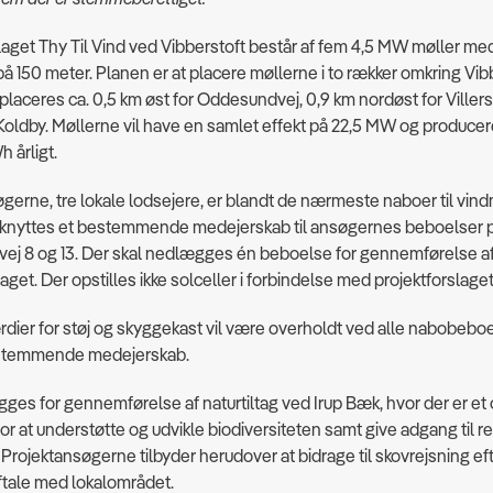
laget Thy Til Vind ved Vibberstoft består af fem 4,5 MW møller me
på 150 meter. Planen er at placere møllerne i to rækker omkring Vib
placeres ca. 0,5 km øst for Oddesundvej, 0,9 km nordøst for Villers
Koldby. Møllerne vil have en samlet effekt på 22,5 MW og producer
 årligt.
gerne, tre lokale lodsejere, er blandt de nærmeste naboer til vind
l knyttes et bestemmende medejerskab til ansøgernes beboelser 
vej 8 og 13. Der skal nedlægges én beboelse for gennemførelse a
aget. Der opstilles ikke solceller i forbindelse med projektforslaget
er for støj og skyggekast vil være overholdt ved alle nabobeboe
estemmende medejerskab.
ges for gennemførelse af naturtiltag ved Irup Bæk, hvor der er et
for at understøtte og udvikle biodiversiteten samt give adgang til r
 Projektansøgerne tilbyder herudover at bidrage til skovrejsning ef
tale med lokalområdet.