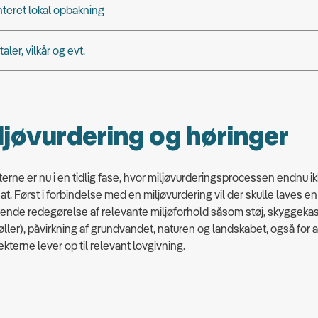
teret lokal opbakning
aler, vilkår og evt.
ljøvurdering og høringer
terne er nu i en tidlig fase, hvor miljøvurderingsprocessen endnu ik
at. Først i forbindelse med en miljøvurdering vil der skulle laves en
ende redegørelse af relevante miljøforhold såsom støj, skyggekast
ller), påvirkning af grundvandet, naturen og landskabet, også for at
ekterne lever op til relevant lovgivning.