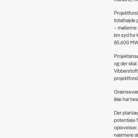
Projektfors
totalhøjde 
– møllerne 
km syd for 
85.600 MWh
Projektansø
og der ska
Vibberstoft
projektforsl
Grænseværdi
ikke har b
Der planlæg
potentiale 
oplevelser.
nærmere af