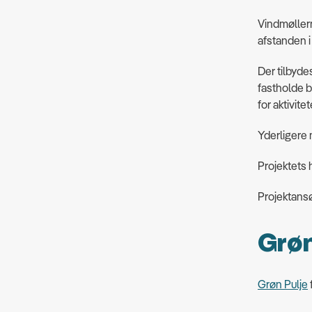
Vindmøllern
afstanden i 
Der tilbyde
fastholde b
for aktivite
Yderligere 
Projektets
Projektans
Grøn
Grøn Pulje