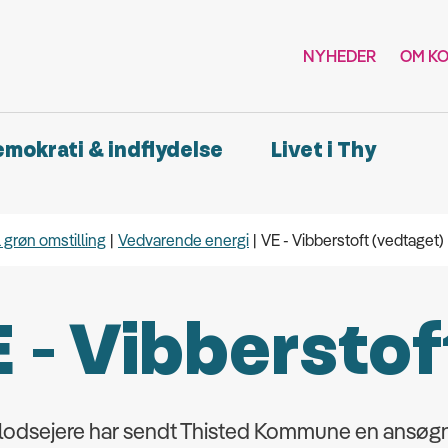
NYHEDER
OM K
demokrati & indflydelse
Livet i Thy
l grøn omstilling
Vedvarende energi
VE - Vibberstoft (vedtaget)
 - Vibberstof
e lodsejere har sendt Thisted Kommune en ansøg