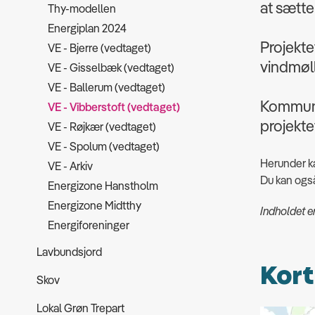
at sætte
Thy-modellen
Energiplan 2024
Projekte
VE - Bjerre (vedtaget)
vindmøll
VE - Gisselbæk (vedtaget)
VE - Ballerum (vedtaget)
Kommunal
VE - Vibberstoft (vedtaget)
projekte
VE - Røjkær (vedtaget)
VE - Spolum (vedtaget)
Herunder k
VE - Arkiv
Du kan og
Energizone Hanstholm
Energizone Midtthy
Indholdet er
Energiforeninger
Lavbundsjord
Kort
Skov
Lokal Grøn Trepart