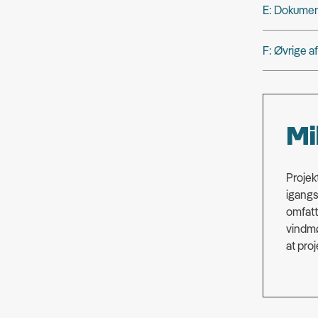
E: Dokumen
F: Øvrige aft
Mi
Projek
igangs
omfatt
vindmø
at proj