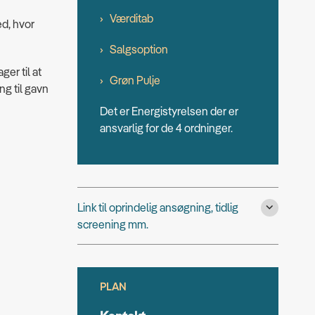
Værditab
d, hvor
Salgsoption
er til at
Grøn Pulje
g til gavn
Det er Energistyrelsen der er
ansvarlig for de 4 ordninger.
Link til oprindelig ansøgning, tidlig
screening mm.
PLAN