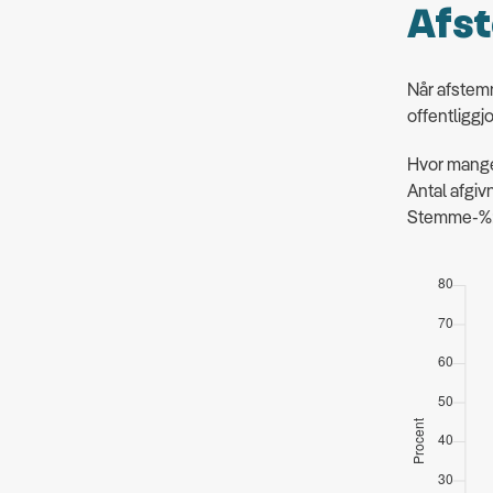
Afst
Når afstemn
offentliggjo
Hvor mange 
Antal afgi
Stemme-%: