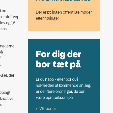
d en
Der er pt. ingen offentlige møder
berstoftvej
eller høringer
lev og 1,5
e ca.
møllerne,
For dig der
på
f
bor tæt på
.
lser, der
Er du nabo - eller bor du i
nærheden af kommende anlæg,
er der flere ordninger, du bør
 oplagt
være opmærksom på:
ekreative
ter
VE-bonus