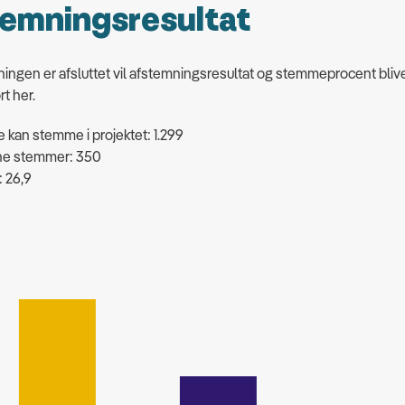
emningsresultat
ingen er afsluttet vil afstemningsresultat og stemmeprocent bliv
rt her.
kan stemme i projektet: 1.299
vne stemmer: 350
 26,9