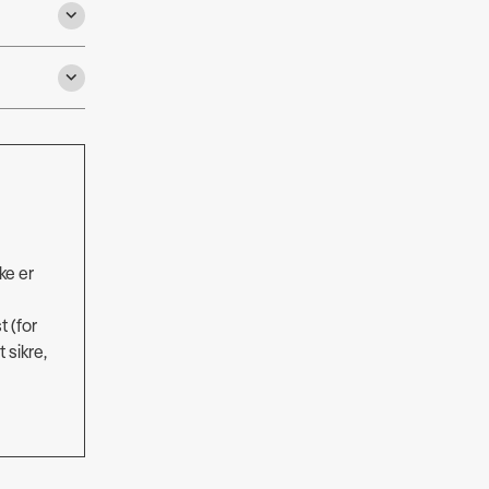
ke er
 (for
 sikre,