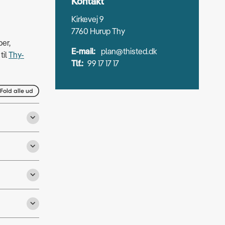
Kontakt
Kirkevej 9
7760 Hurup Thy
per,
E-mail:
plan@thisted.dk
til
Thy-
Tlf.:
99 17 17 17
Fold alle ud