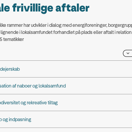
e frivillige aftaler
lke rammer har udvikler i dialog med energiforeninger, borgergrup
lignende i lokalsamfundet forhandlet på plads eller aftalt i relation 
5 tematikker
edejerskab
ation af naboer og lokalsamfund
odiversitet og rekreative tiltag
b og indpasning