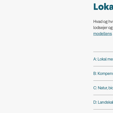
Lokal
Hvad og hvi
lodsejer og 
modellens
A: Lokal m
B: Kompens
C: Natur, bi
D: Landska