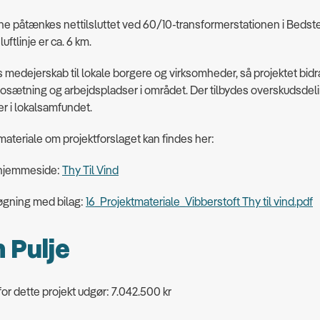
e påtænkes nettilsluttet ved 60/10-transformerstationen i Bedste
luftlinje er ca. 6 km.
s medejerskab til lokale borgere og virksomheder, så projektet bidrag
osætning og arbejdspladser i området. Der tilbydes overskudsdelin
ter i lokalsamfundet.
materiale om projektforslaget kan findes her:
 hjemmeside:
Thy Til Vind
øgning med bilag:
16_Projektmateriale_Vibberstoft Thy til vind.pdf
 Pulje
for dette projekt udgør: 7.042.500 kr