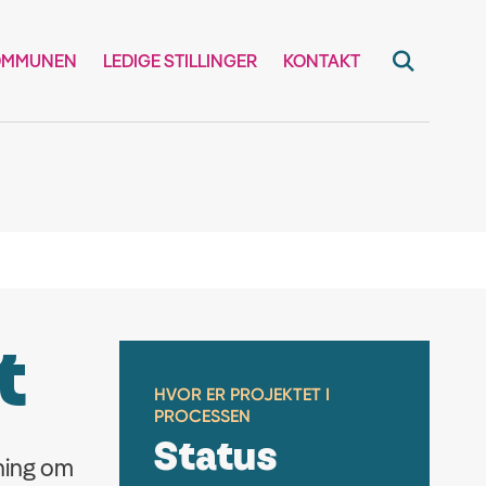
OMMUNEN
LEDIGE STILLINGER
KONTAKT
t
HVOR ER PROJEKTET I
PROCESSEN
Status
ning om