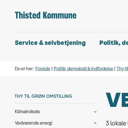
Service & selvbetjening
Politik, 
Du er her:
Forside
Politik, demokrati & indflydelse
Thy ti
VE
THY TIL GRØN OMSTILLING
Klimaindsats
3 lokal
Vedvarende energi