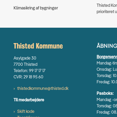
Thisted Kom
Klimasikring af bygninger
prioriteret 
ÅBNING
Borgerserv
Asylgade 30
Mandag-tirs
7700 Thisted
Onsdag: Lu
Telefon: 99 17 17 17
Torsdag: 10
CVR: 29 18 95 60
Fredag: 10.
thistedkommune@thisted.dk
Pasboks:
Mandag -on
Til medarbejdere
Torsdag: 08
Skift kode
Fredag: 08.