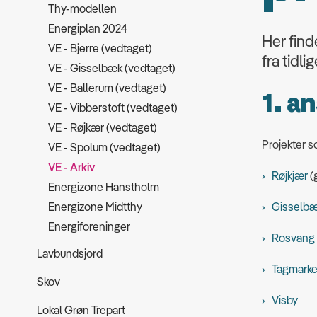
Thy-modellen
Energiplan 2024
Her find
VE - Bjerre (vedtaget)
fra tidl
VE - Gisselbæk (vedtaget)
VE - Ballerum (vedtaget)
1. a
VE - Vibberstoft (vedtaget)
VE - Røjkær (vedtaget)
Projekter s
VE - Spolum (vedtaget)
VE - Arkiv
Røjkjær
(
Energizone Hanstholm
Energizone Midtthy
Gisselb
Energiforeninger
Rosvang
Lavbundsjord
Tagmark
Skov
Visby
Lokal Grøn Trepart