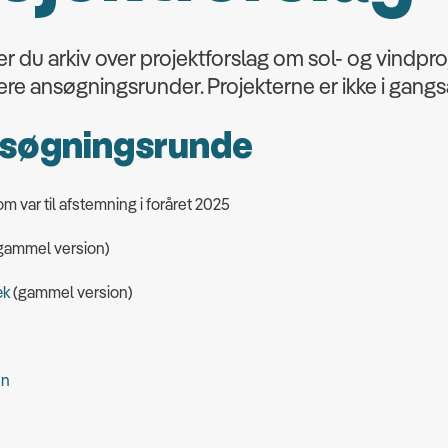
er du arkiv over projektforslag om sol- og vindpro
igere ansøgningsrunder. Projekterne er ikke i gangs
nsøgningsrunde
om var til afstemning i foråret 2025
gammel version)
æk
(gammel version)
en