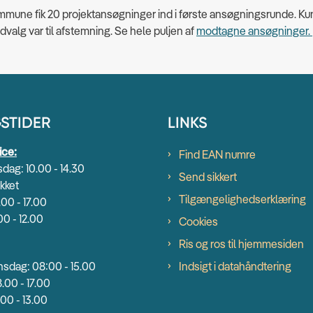
mune fik 20 projektansøgninger ind i første ansøgningsrunde. Ku
udvalg var til afstemning. Se hele puljen af
modtagne ansøgninger.
STIDER
LINKS
ice:
Find EAN numre
dag: 10.00 - 14.30
Send sikkert
kket
Tilgængelighedserklæring
.00 - 17.00
00 - 12.00
Cookies
Ris og ros til hjemmesiden
sdag: 08:00 - 15.00
Indsigt i datahåndtering
.00 - 17.00
00 - 13.00