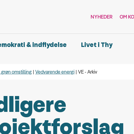
NYHEDER
OM K
demokrati & indflydelse
Livet i Thy
l grøn omstilling
Vedvarende energi
VE - Arkiv
dligere
ojektforslag