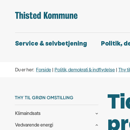
Service & selvbetjening
Politik, 
Du er her:
Forside
Politik, demokrati & indflydelse
Thy ti
Ti
THY TIL GRØN OMSTILLING
Klimaindsats
pr
Vedvarende energi