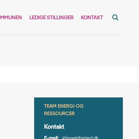
OMMUNEN
LEDIGE STILLINGER
KONTAKT
TEAM ENERGI OG
RESSOURCER
Kontakt
E-mail:
klima@thisted.dk