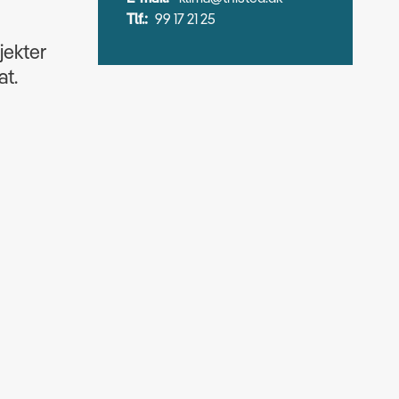
Tlf.:
99 17 21 25
jekter
at.