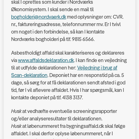
skal I oprettes som kunder i Nordværks
Økonomisystem. I skal sende en mail til
bogholderi@nordvaerk.dk
med oplysninger om: CVR.
nr., faktureringsadresse, telefonnummer mv. Er I tvivl
om noget i den forbindelse, så kan I kontakte
Nordværks bogholderi på tlf. 9815 6566.
Asbestholdigt affald skal karakteriseres og deklareres
via
www.affaldsdeklaration.dk
. I kan finde en vejledning
til at udfylde deklarationen her:
Vejledning i brug af
Scan-
deklaration
. Deponiet har en responstid på ca. 5
dage, så sørg for at få deklarationen sendt afsted i god
tid, før I vil aflevere affaldet. Hvis I har spørgsmål, kan I
kontakte deponiet på tlf. 4138 3137.
Husk
at vedhæfte eventuelle screeningsrapporter
og/eller analyseresultater til deklarationen.
Husk
at løbenummeret fra bygningsaffald.dk skal følge
affaldet. I skal derfor oplyse løbenummeret, når I