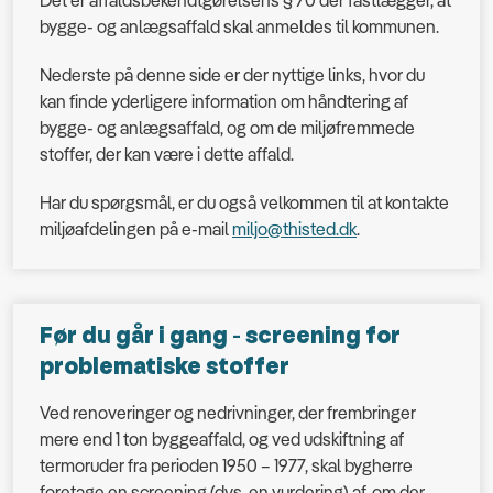
Det er affaldsbekendtgørelsens § 70 der fastlægger, at
bygge- og anlægsaffald skal anmeldes til kommunen.
Nederste på denne side er der nyttige links, hvor du
kan finde yderligere information om håndtering af
bygge- og anlægsaffald, og om de miljøfremmede
stoffer, der kan være i dette affald.
Har du spørgsmål, er du også velkommen til at kontakte
miljøafdelingen på e-mail
miljo@thisted.dk
.
Før du går i gang - screening for
problematiske stoffer
Ved renoveringer og nedrivninger, der frembringer
mere end 1 ton byggeaffald, og ved udskiftning af
termoruder fra perioden 1950 – 1977, skal bygherre
foretage en screening (dvs. en vurdering) af, om der