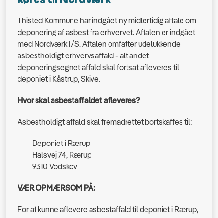
køres til Nordværk
Thisted Kommune har indgået ny midlertidig aftale om
deponering af asbest fra erhvervet. Aftalen er indgået
med Nordværk I/S. Aftalen omfatter udelukkende
asbestholdigt erhvervsaffald - alt andet
deponeringsegnet affald skal fortsat afleveres til
deponiet i Kåstrup, Skive.
Hvor skal asbestaffaldet afleveres?
Asbestholdigt affald skal fremadrettet bortskaffes til:
Deponiet i Rærup
Halsvej 74, Rærup
9310 Vodskov
VÆR OPMÆRSOM PÅ:
For at kunne aflevere asbestaffald til deponiet i Rærup,