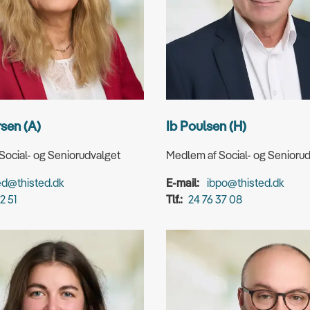
sen (A)
Ib Poulsen (H)
Social- og Seniorudvalget
Medlem af Social- og Senioru
ed@thisted.dk
E-mail:
ibpo@thisted.dk
2 51
Tlf.:
24 76 37 08