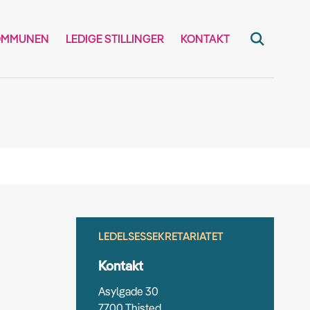
OMMUNEN
LEDIGE STILLINGER
KONTAKT
LEDELSESSEKRETARIATET
Kontakt
Asylgade 30
7700 Thisted