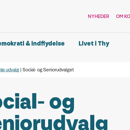
NYHEDER
OM K
demokrati & indflydelse
Livet i Thy
ske udvalg
Social- og Seniorudvalget
cial- og
niorudvalg