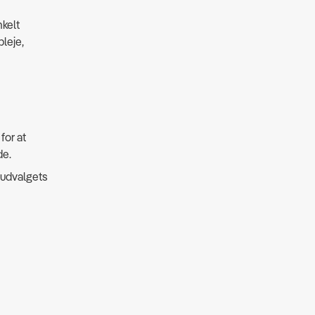
nkelt
leje,
for at
de.
 udvalgets