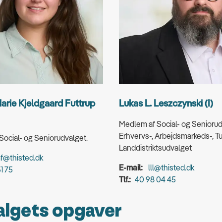
arie Kjeldgaard Futtrup
Lukas L. Leszczynski (I)
Medlem af Social- og Senioru
Erhvervs-, Arbejdsmarkeds-, T
ocial- og Seniorudvalget.
Landdistriktsudvalget
f@thisted.dk
E-mail:
lll@thisted.dk
1 75
Tlf.:
40 98 04 45
lgets opgaver