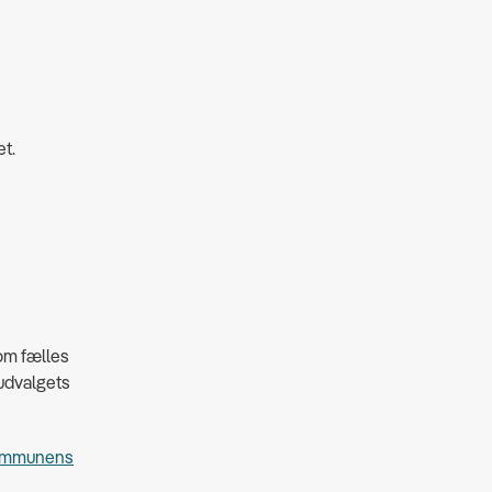
t.
om fælles
 udvalgets
ommunens