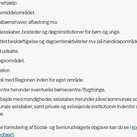
ehjælp.
emiddelområdet.
lbørnehaver, aflastning m.v.
esskaber, bosteder og døgninstitutioner for børn og unge.
tet beskæftigelse og dagcenteraktiviteter m.v. på handicapområde
t udsatte.
ugsområdet.
ation.
il med Regionen inden for eget område.
entre herunder eventuelle børnecentre/flygtninge.
bejde med myndigheder, selskaber, herunder såvel kommunale s
ale selskaber, samt private og selvejende institutioner indenfor
e.
 formulering af Social- og Seniorudvalgets opgaver kan du se i
k
edtægt
.