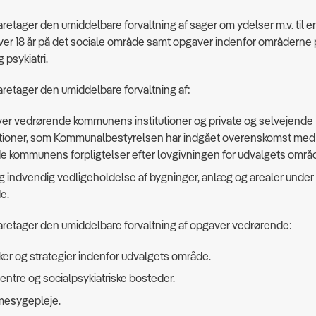
retager den umiddelbare forvaltning af sager om ydelser m.v. til e
er 18 år på det sociale område samt opgaver indenfor områderne p
 psykiatri.
retager den umiddelbare forvaltning af:
er vedrørende kommunens institutioner og private og selvejende
utioner, som Kommunalbestyrelsen har indgået overenskomst med 
e kommunens forpligtelser efter lovgivningen for udvalgets områ
og indvendig vedligeholdelse af bygninger, anlæg og arealer under
e.
aretager den umiddelbare forvaltning af opgaver vedrørende:
kker og strategier indenfor udvalgets område.
entre og socialpsykiatriske bosteder.
esygepleje.