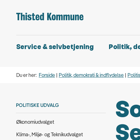
Service & selvbetjening
Politik, 
Du er her:
Forside
Politik, demokrati & indflydelse
Politi
So
POLITISKE UDVALG
Økonomiudvalget
Se
Klima-, Miljø- og Teknikudvalget