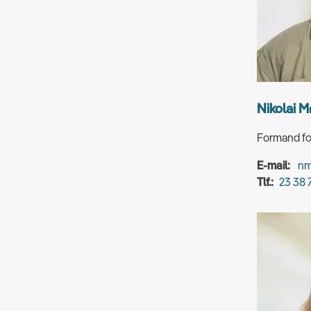
Nikolai Mø
Formand fo
E-mail:
nm
Tlf.:
23 38 