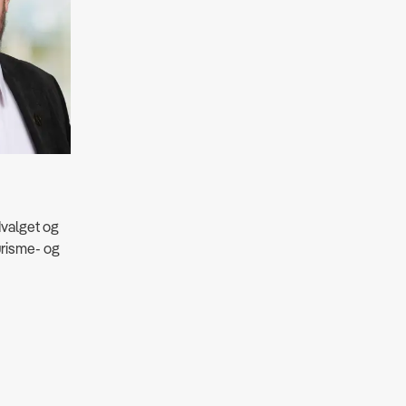
dvalget og
urisme- og