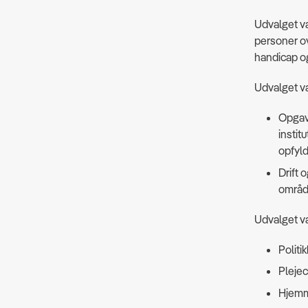
Udvalget va
personer ov
handicap og
Udvalget va
Opgav
instit
opfyld
Drift 
områd
Udvalget v
Politi
Plejec
Hjemm