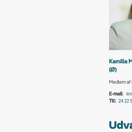
Kamilla M
(Ø)
Medlem af S
E-mail:
km
Tlf.:
24 22 5
Udva