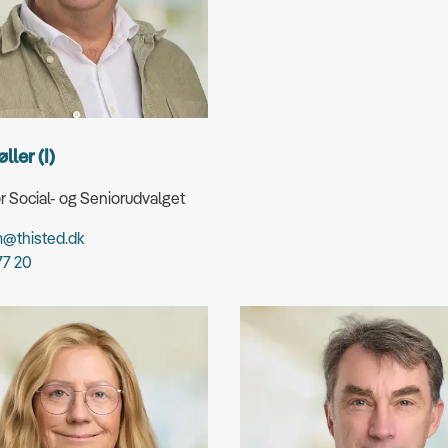
ller (I)
r Social- og Seniorudvalget
@thisted.dk
77 20