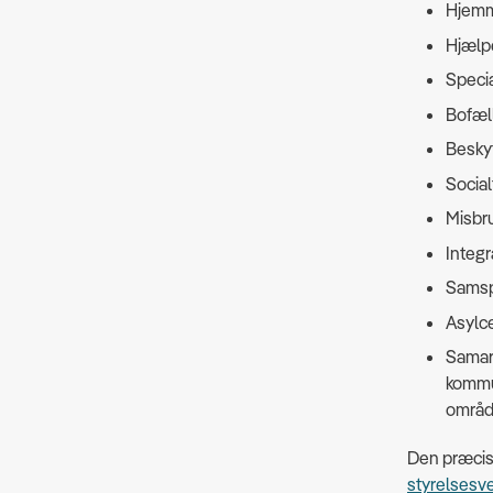
Hjemm
Hjælp
Specia
Bofæll
Beskyt
Social
Misbr
Integr
Samsp
Asylc
Samar
kommun
områd
Den præcise
styrelsesv