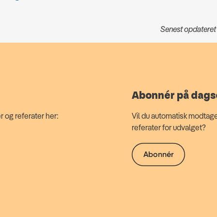
Senest opdateret
Abonnér på dags
 og referater her:
Vil du automatisk modtage
referater for udvalget?
Abonnér