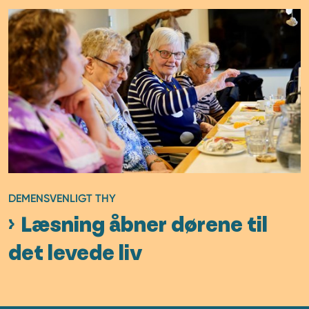
DEMENSVENLIGT THY
Læsning åbner dørene til
det levede liv