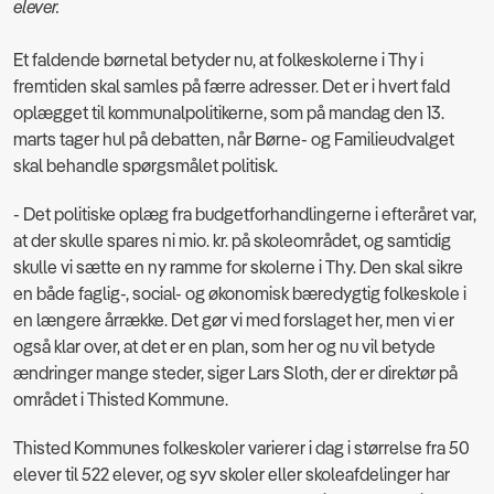
elever.
Et faldende børnetal betyder nu, at folkeskolerne i Thy i
fremtiden skal samles på færre adresser. Det er i hvert fald
oplægget til kommunalpolitikerne, som på mandag den 13.
marts tager hul på debatten, når Børne- og Familieudvalget
skal behandle spørgsmålet politisk.
- Det politiske oplæg fra budgetforhandlingerne i efteråret var,
at der skulle spares ni mio. kr. på skoleområdet, og samtidig
skulle vi sætte en ny ramme for skolerne i Thy. Den skal sikre
en både faglig-, social- og økonomisk bæredygtig folkeskole i
en længere årrække. Det gør vi med forslaget her, men vi er
også klar over, at det er en plan, som her og nu vil betyde
ændringer mange steder, siger Lars Sloth, der er direktør på
området i Thisted Kommune.
Thisted Kommunes folkeskoler varierer i dag i størrelse fra 50
elever til 522 elever, og syv skoler eller skoleafdelinger har