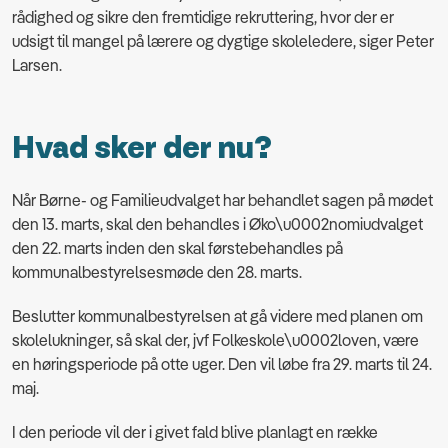
rådighed og sikre den fremtidige rekruttering, hvor der er
udsigt til mangel på lærere og dygtige skoleledere, siger Peter
Larsen.
Hvad sker der nu?
Når Børne- og Familieudvalget har behandlet sagen på mødet
den 13. marts, skal den behandles i Øko\u0002nomiudvalget
den 22. marts inden den skal førstebehandles på
kommunalbestyrelsesmøde den 28. marts.
Beslutter kommunalbestyrelsen at gå videre med planen om
skolelukninger, så skal der, jvf Folkeskole\u0002loven, være
en høringsperiode på otte uger. Den vil løbe fra 29. marts til 24.
maj.
I den periode vil der i givet fald blive planlagt en række