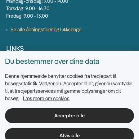
Mandag-onsdag: 9.00 - 14.00
Torsdag: 9.00 - 16.30
Fredag: 9.00 - 13.00
Se alle åbningstider og lukkedage
LINKS
Du bestemmer over dine data
Find EAN numre
Send sikkert
Denne hjemmeside benytter cookies fra tredjepart til
Tilgængelighedserklæring
besøgsstatistik. Vælger du "Accepter alle", giver du samtykke
til at tredjepartsservices må gemme oplysninger om dit
Cookies
besøg.
Læs mere om cookies
Ris og ros til hjemmesiden
Indsigt i datahåndtering
Accepter alle
Afvis alle