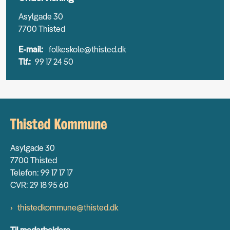
Asylgade 30
7700 Thisted
E-mail:
folkeskole@thisted.dk
Tlf.:
99 17 24 50
Asylgade 30
7700 Thisted
Telefon: 99 17 17 17
CVR: 29 18 95 60
thistedkommune@thisted.dk
Til medarbejdere